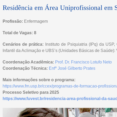
Residência em Área Uniprofissional em 
Profissão:
Enfermagem
Total de Vagas: 8
Cenários de prática:
Instituto de Psiquiatria (IPq) da US
Infantil da Aclimação e UBS’s (Unidades Básicas de Saúde): 
Coordenação Acadêmica:
Prof. Dr. Francisco Lotufo Neto
Coordenação Técnica:
Enfº José Gilberto Prates
Mais informações sobre o programa:
https://www.fm.usp.br/ccex/programas-de-formacao-profissional
Processo Seletivo para 2025
https://www.fuvest.br/residencia-area-profissional-da-sau