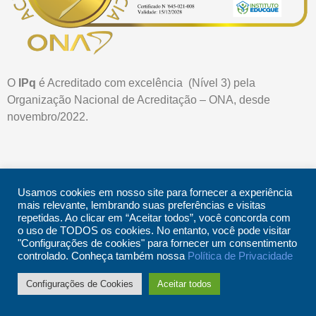
O
IPq
é Acreditado com excelência (Nível 3) pela
Organização Nacional de Acreditação – ONA, desde
novembro/2022.
Rua Dr. Ovídio Pires de Campos, 785 | CEP 05403-903 |
Usamos cookies em nosso site para fornecer a experiência
mais relevante, lembrando suas preferências e visitas
São Paulo | SP
repetidas. Ao clicar em “Aceitar todos”, você concorda com
© 2026 – Instituto de Psiquiatria do Hospital das Clínicas da
o uso de TODOS os cookies. No entanto, você pode visitar
Faculdade de Medicina da Universidade de São Paulo
"Configurações de cookies" para fornecer um consentimento
controlado. Conheça também nossa
Política de Privacidade
Configurações de Cookies
Aceitar todos
desenvolvido por
Estúdio BASS