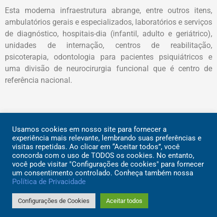
Esta moderna infraestrutura abrange, entre outros itens,
ambulatórios gerais e especializados, laboratórios e serviços
de diagnóstico, hospitais-dia (infantil, adulto e geriátrico),
unidades de internação, centros de reabilitação,
psicoterapia, odontologia para pacientes psiquiátricos e
uma divisão de neurocirurgia funcional que é centro de
referência nacional.
Usamos cookies em nosso site para fornecer a
Rua Dr. Ovídio Pires de Campos, 785 | CEP 05403-903 | São
experiência mais relevante, lembrando suas preferências e
visitas repetidas. Ao clicar em “Aceitar todos”, você
Paulo | SP
concorda com o uso de TODOS os cookies. No entanto,
© 2026 – Instituto de Psiquiatria do Hospital das Clínicas da
você pode visitar "Configurações de cookies" para fornecer
Faculdade de Medicina da Universidade de São Paulo
um consentimento controlado. Conheça também nossa
Política de Privacidade
Configurações de Cookies
Aceitar todos
desenvolvido por
Estúdio BASS