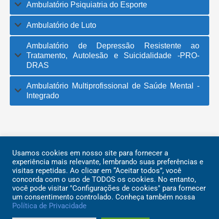
Ambulatório Psiquiatria do Esporte
Ambulatório de Luto
Ambulatório de Depressão Resistente ao
Tratamento, Autolesão e Suicidalidade -PRO-
DRAS
Ambulatório Multiprofissional de Saúde Mental -
Integrado
Usamos cookies em nosso site para fornecer a
Rua Dr. Ovídio Pires de Campos, 785 | CEP 05403-903 | São
experiência mais relevante, lembrando suas preferências e
visitas repetidas. Ao clicar em “Aceitar todos”, você
Paulo | SP
concorda com o uso de TODOS os cookies. No entanto,
© 2026 – Instituto de Psiquiatria do Hospital das Clínicas da
você pode visitar "Configurações de cookies" para fornecer
Faculdade de Medicina da Universidade de São Paulo
um consentimento controlado. Conheça também nossa
Política de Privacidade