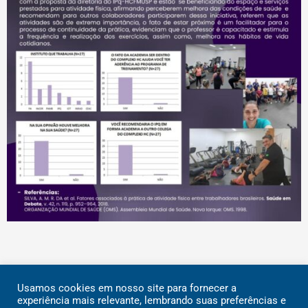
Usamos cookies em nosso site para fornecer a
Rua Dr. Ovídio Pires de Campos, 785 | CEP 05403-903 | São
experiência mais relevante, lembrando suas preferências e