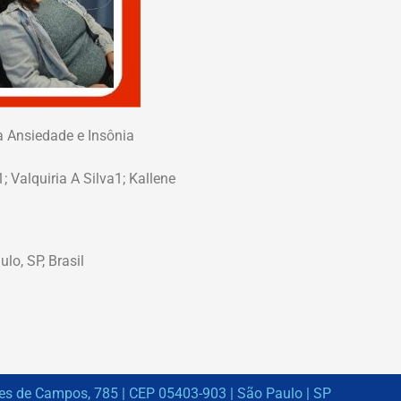
a Ansiedade e Insônia
 Valquiria A Silva1; Kallene
lo, SP, Brasil
res de Campos, 785 | CEP 05403-903 | São Paulo | SP