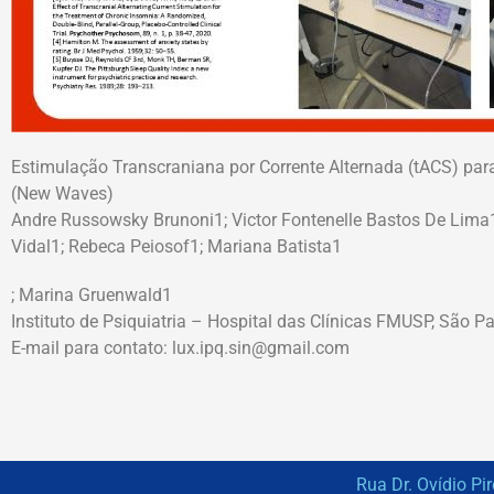
Estimulação Transcraniana por Corrente Alternada (tACS) par
(New Waves)
Andre Russowsky Brunoni1; Victor Fontenelle Bastos De Lima1;
Vidal1; Rebeca Peiosof1; Mariana Batista1
; Marina Gruenwald1
Instituto de Psiquiatria – Hospital das Clínicas FMUSP, São Pau
E-mail para contato: lux.ipq.sin@gmail.com
Rua Dr. Ovídio Pi