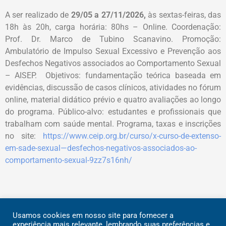
A ser realizado de
29
/05
a 27/11/2026,
às sextas-feiras, das
18h às 20h, carga horária: 80hs – Online. Coordenação:
Prof. Dr. Marco de Tubino Scanavino. Promoção:
Ambulatório de Impulso Sexual Excessivo e Prevenção aos
Desfechos Negativos associados ao Comportamento Sexual
– AISEP. Objetivos: fundamentação teórica baseada em
evidências, discussão de casos clínicos, atividades no fórum
online, material didático prévio e quatro avaliações ao longo
do programa. Público-alvo: estudantes e profissionais que
trabalham com saúde mental. Programa, taxas e inscrições
no site:
https://www.ceip.org.br/curso/x-curso-de-extenso-
em-sade-sexual—desfechos-negativos-associados-ao-
comportamento-sexual-9zz7s16nh/
Usamos cookies em nosso site para fornecer a
Rua Dr. Ovídio Pires de Campos, 785 | CEP 05403-903 | São
experiência mais relevante, lembrando suas preferências e