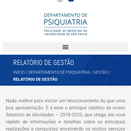
RELATÓRIO DE GESTÃO
INÍCIO
/
DEPARTAMENTO DE PSIQUIATRIA
/
GESTÃO
/
RELATÓRIO DE GESTÃO
Nada melhor para iniciar um relacionamento do que uma
boa apresentação. E é esse o principal objetivo de nosso
Relatório de Atividades – 2018-2022, que chega até você
repleto de informações e detalhes sobre as principais
realizações e conquistas envolvendo os muitos serviços