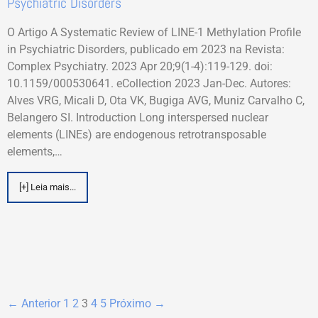
Psychiatric Disorders
O Artigo A Systematic Review of LINE-1 Methylation Profile
in Psychiatric Disorders, publicado em 2023 na Revista:
Complex Psychiatry. 2023 Apr 20;9(1-4):119-129. doi:
10.1159/000530641. eCollection 2023 Jan-Dec. Autores:
Alves VRG, Micali D, Ota VK, Bugiga AVG, Muniz Carvalho C,
Belangero SI. Introduction Long interspersed nuclear
elements (LINEs) are endogenous retrotransposable
elements,…
[+] Leia mais...
← Anterior
1
2
3
4
5
Próximo →