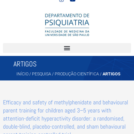
ARTIGOS
INÍCIO
/
PESQUISA
/
PRODUÇÃO CIENTÍFICA
/
ARTIGOS
Efficacy and safety of methylphenidate and behavioural
parent training for children aged 3–5 years with
attention-deficit hyperactivity disorder: a randomised,
double-blind, placebo-controlled, and sham behavioural